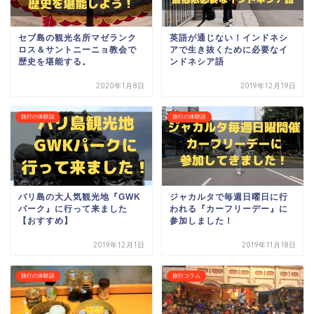
セブ島の観光名所マゼランク
英語が通じない！インドネシ
ロス＆サントニーニョ教会で
アで生き抜くために必要なイ
歴史を堪能する。
ンドネシア語
2020年1月8日
2019年12月19日
旅行の体験談
旅行の体験談
バリ島の大人気観光地『GWK
ジャカルタで毎週日曜日に行
パーク』に行って来ました
われる『カーフリーデー』に
【おすすめ】
参加しました！
2019年12月1日
2019年11月18日
旅行の体験談
旅行コラム