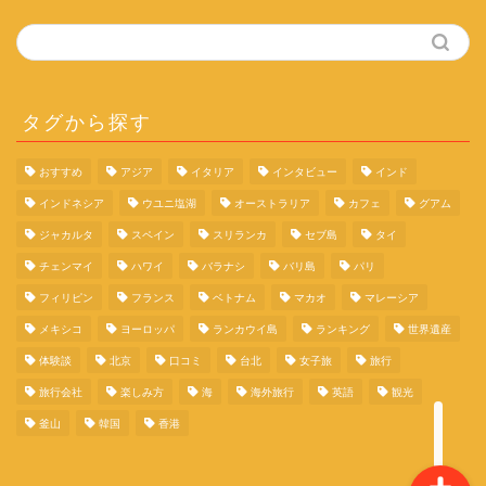
タグから探す
おすすめ
アジア
イタリア
インタビュー
インド
旅行の体験談
インドネシア
ウユニ塩湖
オーストラリア
カフェ
グアム
ジャカルタ
スペイン
スリランカ
セブ島
タイ
旅行コラム
チェンマイ
ハワイ
バラナシ
バリ島
パリ
フィリピン
フランス
ベトナム
マカオ
マレーシア
イタリア
メキシコ
ヨーロッパ
ランカウイ島
ランキング
世界遺産
体験談
北京
口コミ
台北
女子旅
旅行
スペイン
旅行会社
楽しみ方
海
海外旅行
英語
観光
釜山
韓国
香港