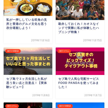
私が一押ししている旺角の見
勘弁しておくれ！カオスなイ
所と香港のグルメ文化を思う
ンドで実際に私が体験したハ
存分堪能しよう！
プニング特集！
2019年11月16日
2019年11月15日
旅行の体験談
旅行コラム
セブ島で３ヶ月生活した私が
セブ島で人気な宅配サービス
思う良い点と注意点！【実体
FOOD PANDAを使ってみま
験レビュー】
した！
2019年11月8日
2019年11月7日
旅行コラム
旅行の体験談