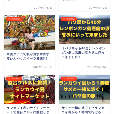
2019年11月3日
2019年11月2日
旅行の体験談
旅行の体験談
【バリ島から40分】レンボン
ガン島に悪魔の涙を見に行っ
常夏グアムで私がおすすめす
てきました！
るひんやりスイーツ厳選3！
2019年10月31日
2019年10月30日
旅行の体験談
旅行の体験談
ランカウイ島のナイトマーケ
サメと一緒に泳ぐ！？ランカ
ットで屋台グルメに挑戦しま
ウイ島から１時間で行ける