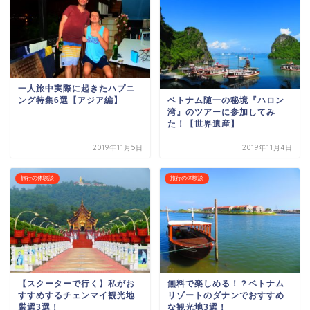
一人旅中実際に起きたハプニ
ベトナム随一の秘境『ハロン
ング特集6選【アジア編】
湾』のツアーに参加してみ
た！【世界遺産】
2019年11月5日
2019年11月4日
旅行の体験談
旅行の体験談
【スクーターで行く】私がお
無料で楽しめる！？ベトナム
すすめするチェンマイ観光地
リゾートのダナンでおすすめ
厳選3選！
な観光地3選！