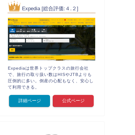
Expedia [総合評価:４.２]
Expediaは世界トップクラスの旅行会社
で、旅行の取り扱い数はHISやJTBよりも
圧倒的に多い。倒産の心配もなく、安心し
て利用できる。
詳細ページ
公式ページ