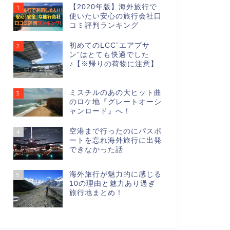
【2020年版】海外旅行で
1
使いたい安心の旅行会社口
コミ評判ランキング
初めてのLCC”エアプサ
2
ン”はとても快適でした
♪【※帰りの荷物に注意】
ミスチルのあの大ヒット曲
3
のロケ地『グレートオーシ
ャンロード』へ！
空港まで行ったのにパスポ
4
ートを忘れ海外旅行に出発
できなかった話
海外旅行が魅力的に感じる
5
10の理由と魅力あり過ぎ
旅行地まとめ！