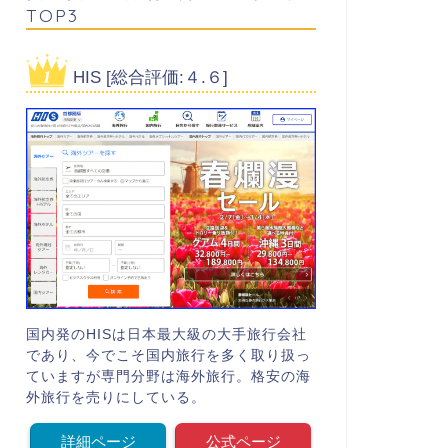
TOP3
HIS [総合評価:４.６]
国内発のHISは日本最大級の大手旅行会社
であり、今でこそ国内旅行を多く取り扱っ
ていますが専門分野は海外旅行。格安の海
外旅行を売りにしている。
詳細ページ
公式ページ