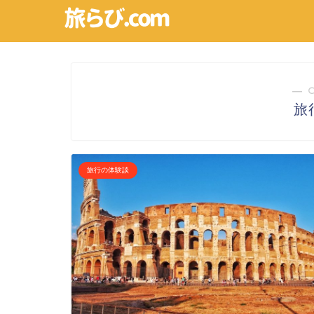
― 
旅
旅行の体験談