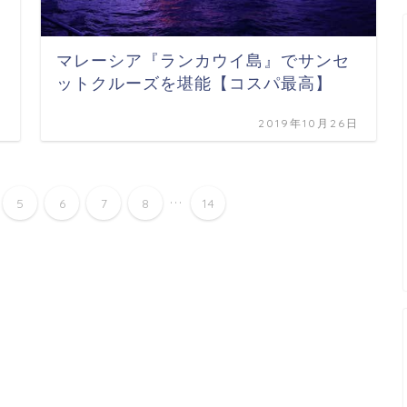
マレーシア『ランカウイ島』でサンセ
ットクルーズを堪能【コスパ最高】
日
2019年10月26日
...
5
6
7
8
14