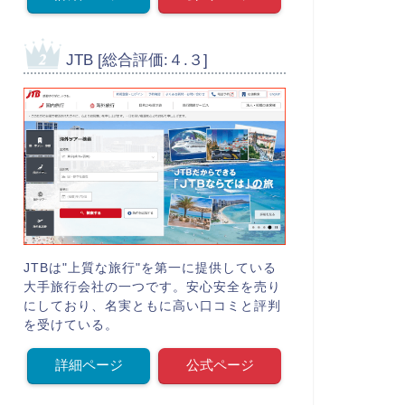
JTB [総合評価:４.３]
JTBは"上質な旅行"を第一に提供している
大手旅行会社の一つです。安心安全を売り
にしており、名実ともに高い口コミと評判
を受けている。
詳細ページ
公式ページ