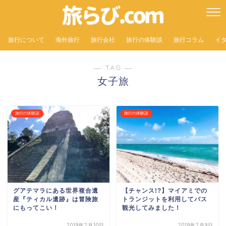
旅行について
海外旅行
旅行会社
旅行の体験談
旅行コラム
イ
― TAG ―
女子旅
旅行の体験談
旅行の体験談
グアテマラにある世界複合遺
【チャンス!?】マイアミでの
産『ティカル遺跡』は冒険旅
トランジットを利用してバス
にもってこい！
観光してみました！
2019年2月10日
2019年2月9日