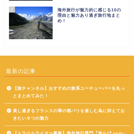
5
海外旅行が魅力的に感じる10の
理由と魅力あり過ぎ旅行地まと
め！
最新の記事
【旅チャンネル】おすすめの旅系ユーチューバーを丸っ
とまとめてみた！
美し過ぎるフランスの華の都パリを楽しむ為に抑えてお
きたい９つの魅力
【トラベルライター募集】海外旅行専門『旅らび.com』