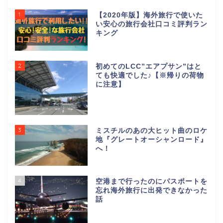
1
【2020年版】海外旅行で使いた
い安心の旅行会社口コミ評判ラン
キング
2
初めてのLCC”エアプサン”はと
ても快適でした♪【※帰りの荷物
に注意】
3
ミスチルのあの大ヒット曲のロケ
地『グレートオーシャンロード』
へ！
4
空港まで行ったのにパスポートを
忘れ海外旅行に出発できなかった
話