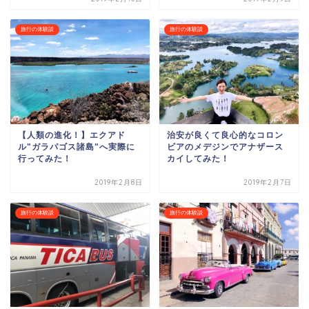
旅行の体験談
旅行の体験談
【人類の進化！】エクアド
治安が良くて良心的なコロン
ル"ガラパゴス諸島"へ実際に
ビアのメデジンでアナザース
行ってみた！
カイしてみた！
2019年2月8日
2019年2月7日
旅行の体験談
旅行の体験談