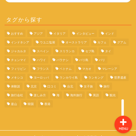
タグから探す
おすすめ
アジア
イタリア
インタビュー
インド
旅行の体験談
インドネシア
ウユニ塩湖
オーストラリア
カフェ
グアム
ジャカルタ
スペイン
スリランカ
セブ島
タイ
旅行コラム
チェンマイ
ハワイ
バラナシ
バリ島
パリ
フィリピン
フランス
ベトナム
マカオ
マレーシア
イタリア
メキシコ
ヨーロッパ
ランカウイ島
ランキング
世界遺産
体験談
北京
口コミ
台北
女子旅
旅行
スペイン
旅行会社
楽しみ方
海
海外旅行
英語
観光
釜山
韓国
香港
MENU