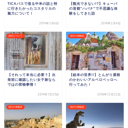
TICAバスで巡る中米の話と特
【観光できない!?】キューバ
に行きたかったコスタリカの
の首都"ハバナ"で不思議な体
魅力について！
験をしてきた話
2019年2月6日
2019年2月4日
旅行について
旅行の体験談
【それって本当に必要？】出
【絵本の世界!!】とんがり屋根
発前に確認したい女子旅なら
のかわいいアルベロベッロへ
ではの荷物事情！
行ってみた！
2019年1月25日
2018年12月22日
旅行の体験談
旅行の体験談