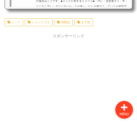
の場合はこうです。■インドに対するイメージ■・汚い・治安悪そう・牛・
とにかく汚い・タージマハル・人が多い・なんか怖そう・ていうか絶対汚
いインドの方々にはとても申し訳ないのですが、本気でこういうマイナス
面の多いイメージがあったので、タージマハルは見てみたいけどあまり行
旅行の体験談
インド
ジョードブル
く気がしない国。という位置付けでした。ところが人生は何が起こるか分
体験談
女子旅
からないもんで。笑いろんな縁がありまして、先日インドへ行って参りま
した！(2018年10月)私が訪れた都市は…
スポンサーリンク
旅行コラム
イタリア
スペイン
MENU