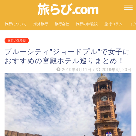
旅行について
海外旅行
旅行会社
旅行の体験談
旅行コラム
イ
旅行の体験談
ブルーシティ”ジョードプル”で女子に
おすすめの宮殿ホテル巡りまとめ！
2019年4月11日
/
2019年4月20日