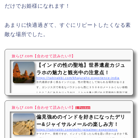
だけでお姫様になれます！
あまりに快適過ぎて、すぐにリピートしたくなる素
敵な場所でした。
旅らび.com
【合わせて読みたい!!】
【インドの性の聖地】世界遺産カジュ
ラホの魅力と観光中の注意点！
https://tabirabbi.com/khajuraho-experience-india
古代遺跡が多く残るインドには、性の聖地として知られる場所がありま
す。ガンジス川で有名なバラナシから西に３５０キロメートルくらい移動
したところにあるカジュラホは、ミトゥナ像と呼ばれる官能的な彫刻で有
名な寺院が残る小さな田舎町です。とても変わった世界遺産のあるカジュ
ラホの魅力をご紹介します。スポンサーリンク田舎だと思って気楽に来た
旅らび.com
【合わせて読みたい!!】
1 Pocket
ら、大変な目に合うインドの観光地…！カジュラホに行こう！日本ではそ
れほどメジャーではありませんが、インドが好きな方なら一度見て欲しい
偏見強めのインドを好きになったデリ
遺跡のあるカジュラホは、インドの中心…
ー&ジャイサルメールの楽しみ方！
https://tabirabbi.com/delhi-jaisalmer-experience
ナマステー。突然ですが、インドって言ったら何を思い浮かべますか？私