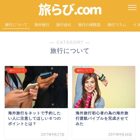
旅行について
海外旅行
旅行会社
旅行の体験談
旅行コラム
イ
― CATEGORY ―
旅行について
旅行について
旅行について
海外旅行をネットで予約した
海外旅行初心者の為の海外旅
い人に注意してほしい６つの
行渡航バイブルを完成させて
ポイントとは？
みた
2017年9月27日
2017年9月26日