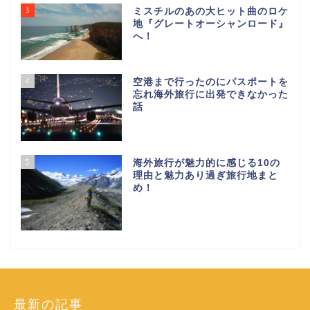
3
ミスチルのあの大ヒット曲のロケ
地『グレートオーシャンロード』
へ！
4
空港まで行ったのにパスポートを
忘れ海外旅行に出発できなかった
話
5
海外旅行が魅力的に感じる10の
理由と魅力あり過ぎ旅行地まと
め！
最新の記事