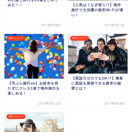
めの楽しみ方を20個まとめて
【人気はうなぎ登り!?】海外
みた！！
旅行で大活躍の格安Wi-Fiが凄
い！
2017年9月8日
2017年9月7日
旅行について
旅行について
【英語力ゼロでもOK!?】簡単
【手ぶら旅行ok】お財布を持
に英語を習得できる留学の秘
たずにクレカ1枚で海外旅行を
密とは？
楽しめる！
2017年8月12日
2017年8月9日
旅行について