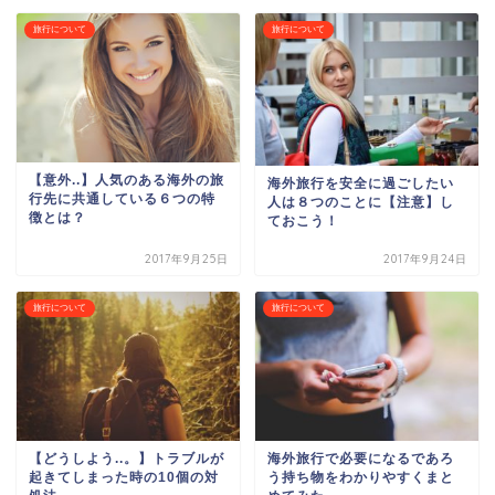
旅行について
旅行について
【意外..】人気のある海外の旅
海外旅行を安全に過ごしたい
行先に共通している６つの特
人は８つのことに【注意】し
徴とは？
ておこう！
2017年9月25日
2017年9月24日
旅行について
旅行について
【どうしよう..。】トラブルが
海外旅行で必要になるであろ
起きてしまった時の10個の対
う持ち物をわかりやすくまと