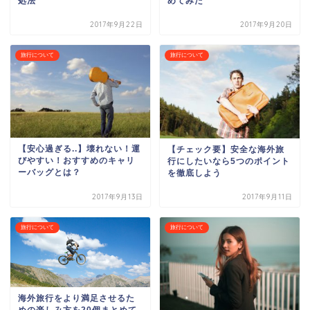
処法
めてみた
2017年9月22日
2017年9月20日
旅行について
旅行について
【安心過ぎる..】壊れない！運
【チェック要】安全な海外旅
びやすい！おすすめのキャリ
行にしたいなら5つのポイント
ーバッグとは？
を徹底しよう
2017年9月13日
2017年9月11日
旅行について
旅行について
海外旅行をより満足させるた