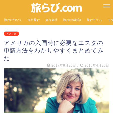
旅行について
海外旅行
旅行会社
旅行の体験談
旅行コラム
イ
アメリカ
アメリカの入国時に必要なエスタの
申請方法をわかりやすくまとめてみ
た
2017年8月26日
/
2018年4月28日