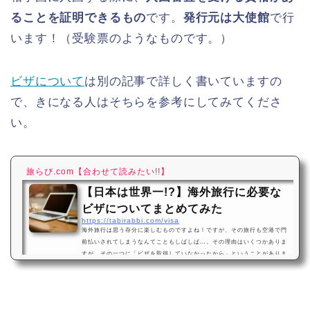
ることを証明できるもの
です。
発行元は大使館
で行
います！（受験票のようなものです。）
ビザについて
は別の記事で詳しく書いていますの
で、きになる人はそちらを参考にしてみてくださ
い。
旅らび.com
【合わせて読みたい!!】
【日本は世界一!?】海外旅行に必要な
ビザについてまとめてみた
https://tabirabbi.com/visa
海外旅行は思う存分に楽しむものですよね！ですが、その旅行も空港で門
前払いされてしまうなんてこともしばしば…。その理由はいくつかありま
すが、その一つに「ビザを取得していなかったから」ということがありま
す。 でも、「ビザってなに？」「ビザの取り方がわからない」と思ってい
る人も多いかと思います。そのような人の為に、今回は「ビザの取り方」
についてご紹介します。ビザをしっかりと取って、楽しい海外旅行へと出
かけましょう♪そもそもビザってなに？冒頭でも少しお話した「ビザ」と