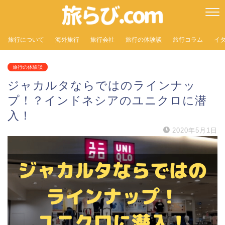
旅行について
海外旅行
旅行会社
旅行の体験談
旅行コラム
イ
旅行の体験談
ジャカルタならではのラインナッ
プ！？インドネシアのユニクロに潜
入！
2020年5月1日