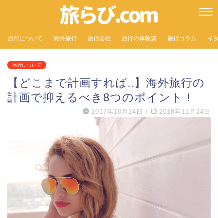
旅行について
海外旅行
旅行会社
旅行の体験談
旅行コラム
イ
旅行について
【どこまで計画すれば..】海外旅行の
計画で抑えるべき8つのポイント！
2017年10月24日
/
2018年11月24日