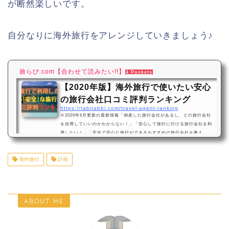
が断然楽しいです。
自分なりに海外旅行をアレンジしていきましょう♪
旅らび.com
【合わせて読みたい!!】
4 Pockets
【2020年版】海外旅行で使いたい安心
の旅行会社口コミ評判ランキング
https://tabirabbi.com/travel-agent-ranking
※2020年6月更新の最新情報「倒産した旅行会社があるし、どの旅行会社
を信用していいのかわからない！」「安心して旅行に行ける旅行会社を利
用したい！」「安全で安心な旅行ができるおすすめの旅行会社を教え
て！！」 旅行会社を選ぶ時、料金や商品内容で選ぶ人もいるかと思います
が、『安心で安全に旅行を終えられるか』どうかも結構重要になってきま
海外旅行
計画
すよね？今回は、海外旅行専門「旅らび.com」がおすすめする安心できる
旅行会社のランキングについて詳しく紹介していきます！早速旅行会社ラ
ンキングを確認する！※元旅行会社社員…
ABOUT ME