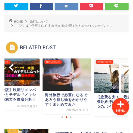
旅行の体験談
HOME
旅行について
【どこまで計画すれば..】海外旅行の計画で抑えるべき8つのポイント！
旅行コラム
RELATED POST
イタリア
について
旅行について
旅行について
スペイン
【完全版】映画リメ
ーミーとモデル『メ
外旅行で必要になるで
【旅費を安く】最安値で
コ』の魅力を徹底分
ろう持ち物をわかりや
海外旅行に行くための8
くまとめてみた
2020年5
つのポイントまとめ！
2017年9月20日
MENU
2017年10月16日