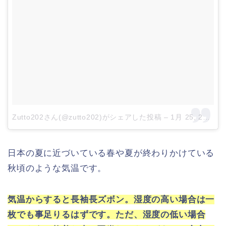
Zutto202さん(@zutto202)がシェアした投稿
–
1月 25, 2018 at 9:26午後 PST
日本の夏に近づいている春や夏が終わりかけている
秋頃のような気温です。
気温からすると長袖長ズボン。湿度の高い場合は一
枚でも事足りるはずです。ただ、湿度の低い場合