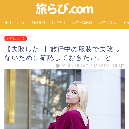
旅行について
海外旅行
旅行会社
旅行の体験談
旅行コラム
イ
旅行について
【失敗した..】旅行中の服装で失敗し
ないために確認しておきたいこと
2018年1月26日
/
2018年3月9日