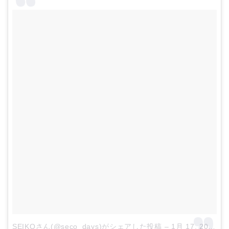
SEIKOさん(@seco_days)がシェアした投稿
–
1月 17, 2018 at 12:44午前 PST