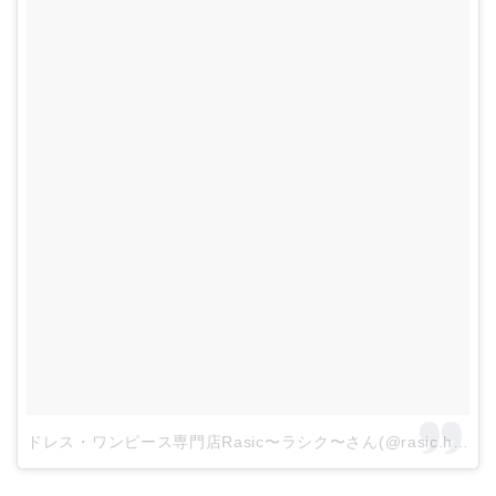
ドレス・ワンピース専門店Rasic〜ラシク〜さん(@rasic.happylife)がシェアした投稿