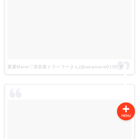
旅行の体験談
旅行コラム
イタリア
愛夏Marie♡美容家トラベラーさん(@aicamarie0130)がシェアした投稿
スペイン
MENU