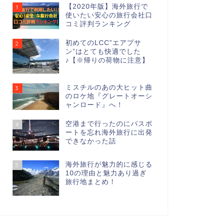
【2020年版】海外旅行で
1
使いたい安心の旅行会社口
コミ評判ランキング
初めてのLCC”エアプサ
2
ン”はとても快適でした
♪【※帰りの荷物に注意】
ミスチルのあの大ヒット曲
3
のロケ地『グレートオーシ
ャンロード』へ！
空港まで行ったのにパスポ
4
ートを忘れ海外旅行に出発
できなかった話
海外旅行が魅力的に感じる
5
10の理由と魅力あり過ぎ
旅行地まとめ！