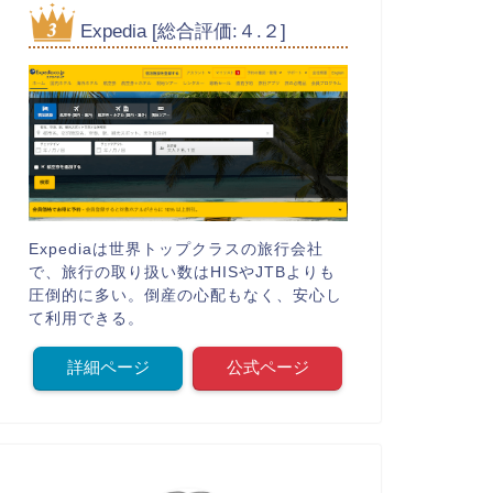
Expedia [総合評価:４.２]
Expediaは世界トップクラスの旅行会社
で、旅行の取り扱い数はHISやJTBよりも
圧倒的に多い。倒産の心配もなく、安心し
て利用できる。
詳細ページ
公式ページ