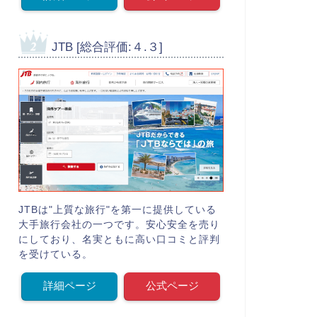
JTB [総合評価:４.３]
JTBは"上質な旅行"を第一に提供している
大手旅行会社の一つです。安心安全を売り
にしており、名実ともに高い口コミと評判
を受けている。
詳細ページ
公式ページ