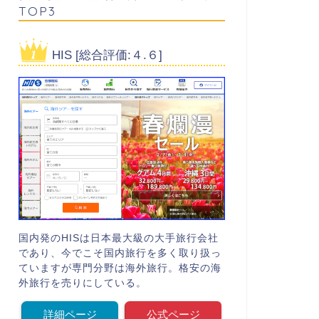
TOP3
HIS [総合評価:４.６]
国内発のHISは日本最大級の大手旅行会社
であり、今でこそ国内旅行を多く取り扱っ
ていますが専門分野は海外旅行。格安の海
外旅行を売りにしている。
詳細ページ
公式ページ