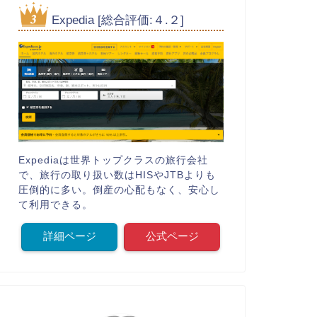
Expedia [総合評価:４.２]
Expediaは世界トップクラスの旅行会社
で、旅行の取り扱い数はHISやJTBよりも
圧倒的に多い。倒産の心配もなく、安心し
て利用できる。
詳細ページ
公式ページ