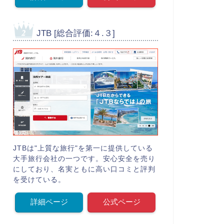
JTB [総合評価:４.３]
JTBは"上質な旅行"を第一に提供している
大手旅行会社の一つです。安心安全を売り
にしており、名実ともに高い口コミと評判
を受けている。
詳細ページ
公式ページ