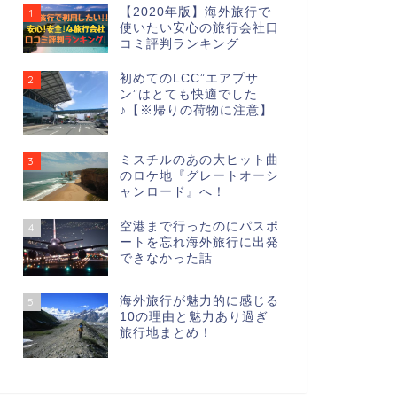
【2020年版】海外旅行で
1
使いたい安心の旅行会社口
コミ評判ランキング
初めてのLCC”エアプサ
2
ン”はとても快適でした
♪【※帰りの荷物に注意】
ミスチルのあの大ヒット曲
3
のロケ地『グレートオーシ
ャンロード』へ！
空港まで行ったのにパスポ
4
ートを忘れ海外旅行に出発
できなかった話
海外旅行が魅力的に感じる
5
10の理由と魅力あり過ぎ
旅行地まとめ！