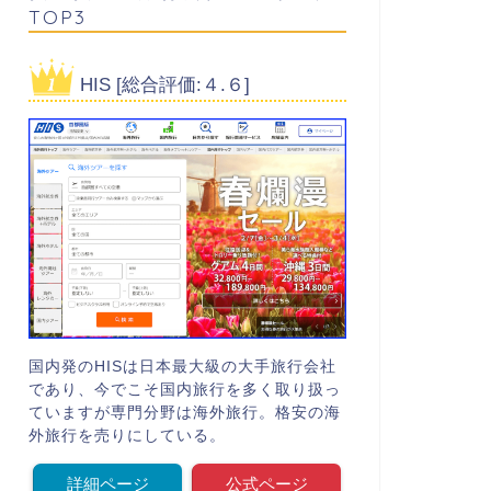
TOP3
HIS [総合評価:４.６]
国内発のHISは日本最大級の大手旅行会社
であり、今でこそ国内旅行を多く取り扱っ
ていますが専門分野は海外旅行。格安の海
外旅行を売りにしている。
詳細ページ
公式ページ