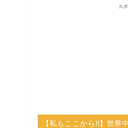
ス
【私もここから!!】世