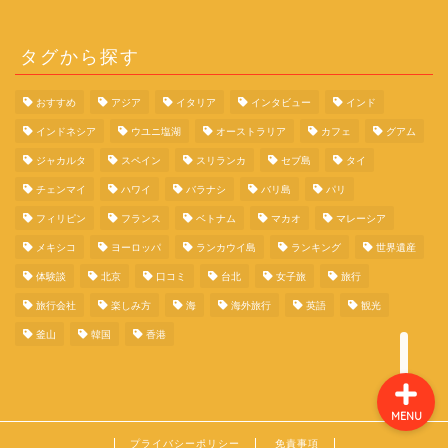
タグから探す
おすすめ
アジア
イタリア
インタビュー
インド
旅行の体験談
インドネシア
ウユニ塩湖
オーストラリア
カフェ
グアム
ジャカルタ
スペイン
スリランカ
セブ島
タイ
旅行コラム
チェンマイ
ハワイ
バラナシ
バリ島
パリ
フィリピン
フランス
ベトナム
マカオ
マレーシア
イタリア
メキシコ
ヨーロッパ
ランカウイ島
ランキング
世界遺産
体験談
北京
口コミ
台北
女子旅
旅行
スペイン
旅行会社
楽しみ方
海
海外旅行
英語
観光
釜山
韓国
香港
MENU
プライバシーポリシー
免責事項