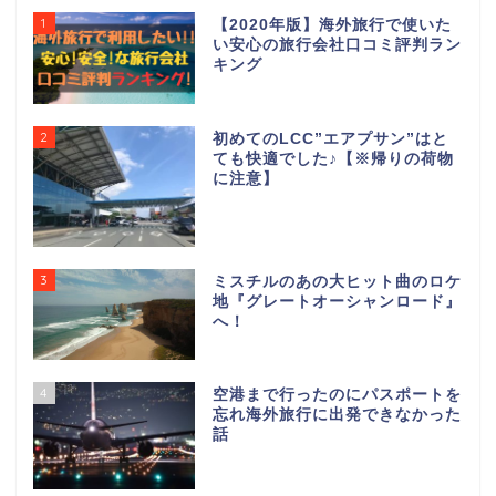
1
【2020年版】海外旅行で使いた
い安心の旅行会社口コミ評判ラン
キング
2
初めてのLCC”エアプサン”はと
ても快適でした♪【※帰りの荷物
に注意】
3
ミスチルのあの大ヒット曲のロケ
地『グレートオーシャンロード』
へ！
4
空港まで行ったのにパスポートを
忘れ海外旅行に出発できなかった
話