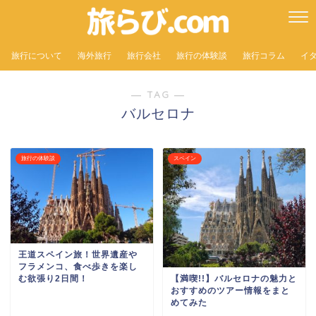
旅行について
海外旅行
旅行会社
旅行の体験談
旅行コラム
イ
― TAG ―
バルセロナ
旅行の体験談
スペイン
王道スペイン旅！世界遺産や
フラメンコ、食べ歩きを楽し
む欲張り2日間！
【満喫!!】バルセロナの魅力と
おすすめのツアー情報をまと
めてみた