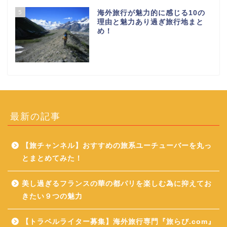
5
海外旅行が魅力的に感じる10の
理由と魅力あり過ぎ旅行地まと
め！
最新の記事
【旅チャンネル】おすすめの旅系ユーチューバーを丸っ
とまとめてみた！
美し過ぎるフランスの華の都パリを楽しむ為に抑えてお
きたい９つの魅力
【トラベルライター募集】海外旅行専門『旅らび.com』